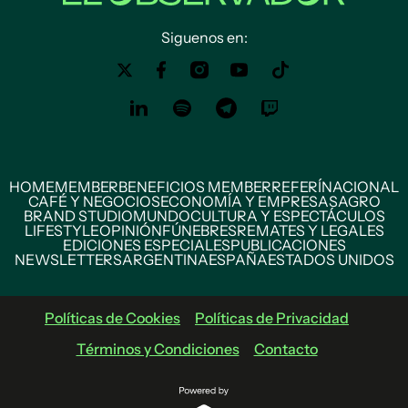
Siguenos en:
HOME
MEMBER
BENEFICIOS MEMBER
REFERÍ
NACIONAL
CAFÉ Y NEGOCIOS
ECONOMÍA Y EMPRESAS
AGRO
BRAND STUDIO
MUNDO
CULTURA Y ESPECTÁCULOS
LIFESTYLE
OPINIÓN
FÚNEBRES
REMATES Y LEGALES
EDICIONES ESPECIALES
PUBLICACIONES
NEWSLETTERS
ARGENTINA
ESPAÑA
ESTADOS UNIDOS
Políticas de Cookies
Políticas de Privacidad
Términos y Condiciones
Contacto