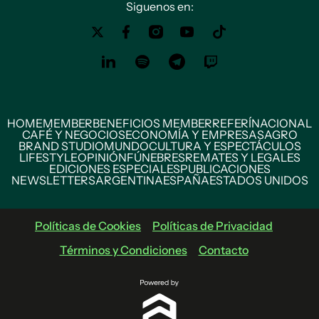
Siguenos en:
HOME
MEMBER
BENEFICIOS MEMBER
REFERÍ
NACIONAL
CAFÉ Y NEGOCIOS
ECONOMÍA Y EMPRESAS
AGRO
BRAND STUDIO
MUNDO
CULTURA Y ESPECTÁCULOS
LIFESTYLE
OPINIÓN
FÚNEBRES
REMATES Y LEGALES
EDICIONES ESPECIALES
PUBLICACIONES
NEWSLETTERS
ARGENTINA
ESPAÑA
ESTADOS UNIDOS
Políticas de Cookies
Políticas de Privacidad
Términos y Condiciones
Contacto