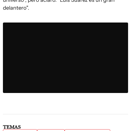
universo", pero aclaró: "Luis Suárez es un gran
delantero".
TEMAS