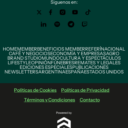
Siguenos en:
HOME
MEMBER
BENEFICIOS MEMBER
REFERÍ
NACIONAL
CAFÉ Y NEGOCIOS
ECONOMÍA Y EMPRESAS
AGRO
BRAND STUDIO
MUNDO
CULTURA Y ESPECTÁCULOS
LIFESTYLE
OPINIÓN
FÚNEBRES
REMATES Y LEGALES
EDICIONES ESPECIALES
PUBLICACIONES
NEWSLETTERS
ARGENTINA
ESPAÑA
ESTADOS UNIDOS
Políticas de Cookies
Políticas de Privacidad
Términos y Condiciones
Contacto