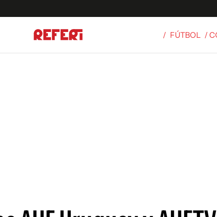
/
FÚTBOL
/ 
Olímpicos
S
tbol
g
ortivo