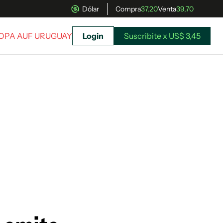
Dólar
Compra
37,20
Venta
39,70
COPA AUF URUGUAY
Login
Suscribite x US$ 3,45
uscríbete ahora a El Observador y elegí hasta
donde llegar.
Suscribite x US$ 3,45