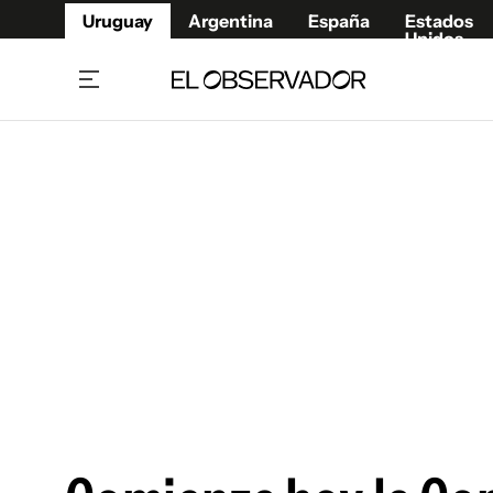
Uruguay
Argentina
España
Estados
Unidos
Home
Juegos 
Referí
Rugby
Fútbol
Básque
Mundial 2026
Tenis
Resultados Deportivos
Runnin
Fútbol internacional
Polidep
Copa Libertadores
Motor