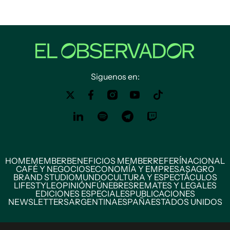
Siguenos en:
HOME
MEMBER
BENEFICIOS MEMBER
REFERÍ
NACIONAL
CAFÉ Y NEGOCIOS
ECONOMÍA Y EMPRESAS
AGRO
BRAND STUDIO
MUNDO
CULTURA Y ESPECTÁCULOS
LIFESTYLE
OPINIÓN
FÚNEBRES
REMATES Y LEGALES
EDICIONES ESPECIALES
PUBLICACIONES
NEWSLETTERS
ARGENTINA
ESPAÑA
ESTADOS UNIDOS