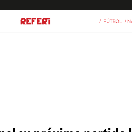
/
FÚTBOL
/ 
Olímpicos
S
tbol
g
ortivo