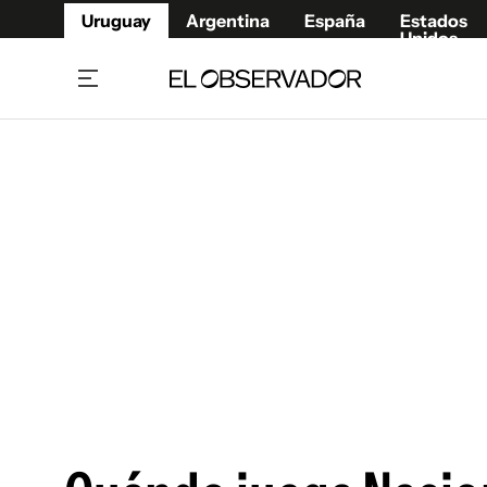
Uruguay
Argentina
España
Estados
Unidos
Home
Juegos 
Referí
Rugby
Fútbol
Básque
Mundial 2026
Tenis
Resultados Deportivos
Runnin
Fútbol internacional
Polidep
Copa Libertadores
Motor