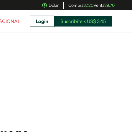
Dólar
Compra
37,20
Venta
39,70
NACIONAL
Login
Suscribite x US$ 3,45
uscríbete ahora a El Observador y elegí hasta
donde llegar.
Suscribite x US$ 3,45