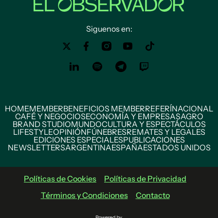
Siguenos en:
HOME
MEMBER
BENEFICIOS MEMBER
REFERÍ
NACIONAL
CAFÉ Y NEGOCIOS
ECONOMÍA Y EMPRESAS
AGRO
BRAND STUDIO
MUNDO
CULTURA Y ESPECTÁCULOS
LIFESTYLE
OPINIÓN
FÚNEBRES
REMATES Y LEGALES
EDICIONES ESPECIALES
PUBLICACIONES
NEWSLETTERS
ARGENTINA
ESPAÑA
ESTADOS UNIDOS
Políticas de Cookies
Políticas de Privacidad
Términos y Condiciones
Contacto