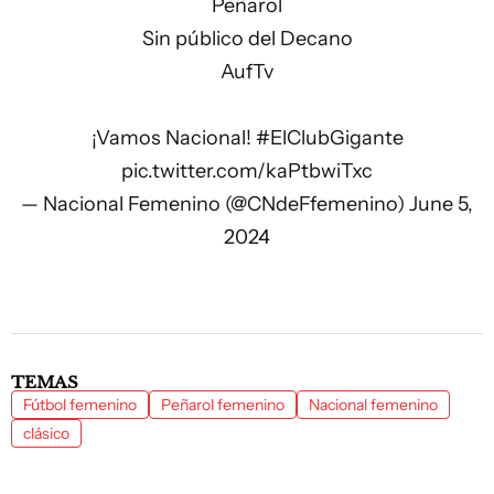
Peñarol
Sin público del Decano
AufTv
¡Vamos Nacional!
#ElClubGigante
pic.twitter.com/kaPtbwiTxc
—
Nacional Femenino
(@CNdeFfemenino)
June 5,
2024
TEMAS
Fútbol femenino
Peñarol femenino
Nacional femenino
clásico