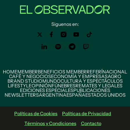
Siguenos en:
HOME
MEMBER
BENEFICIOS MEMBER
REFERÍ
NACIONAL
CAFÉ Y NEGOCIOS
ECONOMÍA Y EMPRESAS
AGRO
BRAND STUDIO
MUNDO
CULTURA Y ESPECTÁCULOS
LIFESTYLE
OPINIÓN
FÚNEBRES
REMATES Y LEGALES
EDICIONES ESPECIALES
PUBLICACIONES
NEWSLETTERS
ARGENTINA
ESPAÑA
ESTADOS UNIDOS
Políticas de Cookies
Políticas de Privacidad
Términos y Condiciones
Contacto