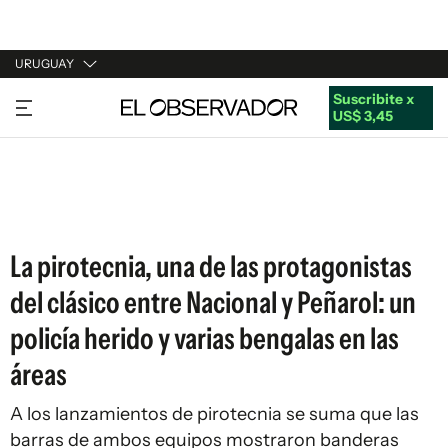
URUGUAY
Suscribite x
URUGUAY
US$ 3,45
ARGENTINA
ESPAÑA
ESTADOS UNIDOS
La pirotecnia, una de las protagonistas
del clásico entre Nacional y Peñarol: un
policía herido y varias bengalas en las
áreas
A los lanzamientos de pirotecnia se suma que las
barras de ambos equipos mostraron banderas