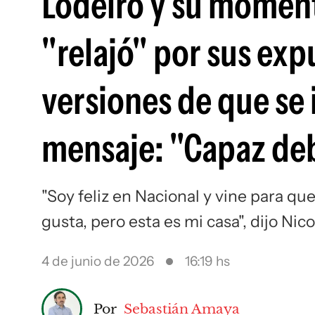
Lodeiro y su momento
"relajó" por sus expu
versiones de que se 
mensaje: "Capaz de
"Soy feliz en Nacional y vine para q
gusta, pero esta es mi casa", dijo Nic
4 de junio de 2026
16:19 hs
Por
Sebastián Amaya