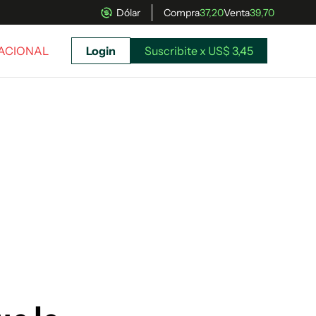
Dólar
Compra
37,20
Venta
39,70
NACIONAL
Login
Suscribite x US$ 3,45
uscríbete ahora a El Observador y elegí hasta
donde llegar.
Suscribite x US$ 3,45