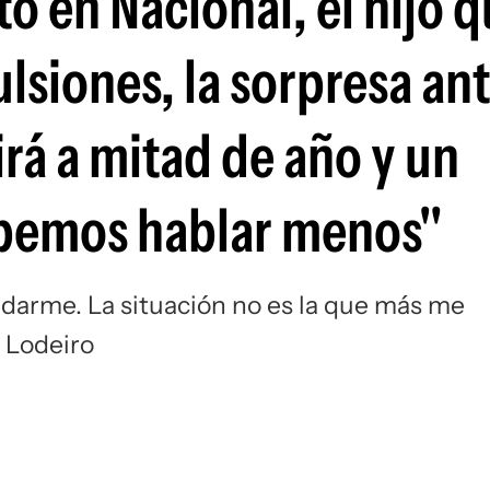
 en Nacional, el hijo q
Si
lsiones, la sorpresa ant
irá a mitad de año y un
bemos hablar menos"
uedarme. La situación no es la que más me
o Lodeiro