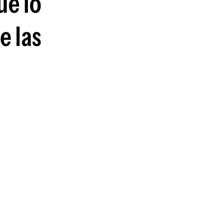
ue lo
guenos en:
e las