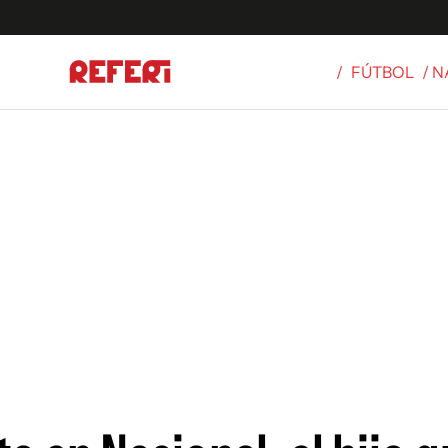
/
FÚTBOL
/ 
Olímpicos
S
tbol
g
ortivo