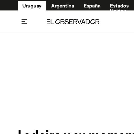
Uruguay
Argentina
España
Estados
Unidos
Home
Juegos 
Referí
Rugby
Fútbol
Básque
Mundial 2026
Tenis
Resultados Deportivos
Runnin
Fútbol internacional
Polidep
Copa Libertadores
Motor