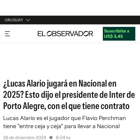
URUGUAY
Suscribite x
URUGUAY
US$ 3,45
ARGENTINA
ESPAÑA
ESTADOS UNIDOS
¿Lucas Alario jugará en Nacional en
2025? Esto dijo el presidente de Inter de
Porto Alegre, con el que tiene contrato
Lucas Alario es el jugador que Flavio Perchman
tiene "entre ceja y ceja" para llevar a Nacional
26 de diciembre 2024
8:04 hs