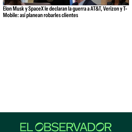
Elon Musk y SpaceX le declaran la guerra a AT&T, Verizon y T-
Mobile: así planean robarles clientes