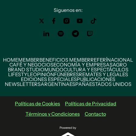
Siguenos en:
HOME
MEMBER
BENEFICIOS MEMBER
REFERÍ
NACIONAL
CAFÉ Y NEGOCIOS
ECONOMÍA Y EMPRESAS
AGRO
BRAND STUDIO
MUNDO
CULTURA Y ESPECTÁCULOS
LIFESTYLE
OPINIÓN
FÚNEBRES
REMATES Y LEGALES
EDICIONES ESPECIALES
PUBLICACIONES
NEWSLETTERS
ARGENTINA
ESPAÑA
ESTADOS UNIDOS
Políticas de Cookies
Políticas de Privacidad
Términos y Condiciones
Contacto