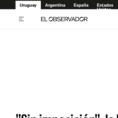
Uruguay
Argentina
España
Estados
Unidos
Home
Juegos 
Referí
Rugby
Fútbol
Básque
Mundial 2026
Tenis
Resultados Deportivos
Runnin
Fútbol internacional
Polidep
Copa Libertadores
Motor