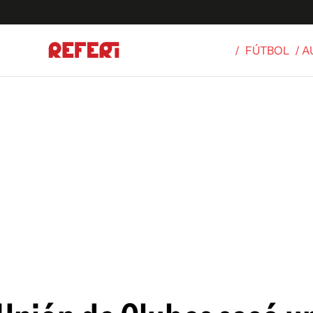
/
FÚTBOL
/ A
Olímpicos
S
tbol
g
ortivo