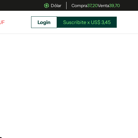
Dólar
Compra
37,20
Venta
39,70
UF
Login
Suscribite x US$ 3,45
uscríbete ahora a El Observador y elegí hasta
donde llegar.
Suscribite x US$ 3,45