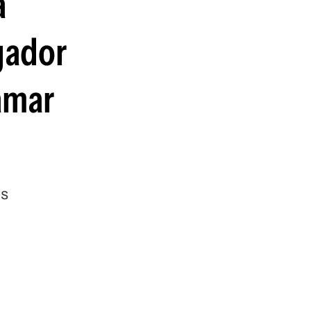
a
guenos en:
ugador
ramar
es