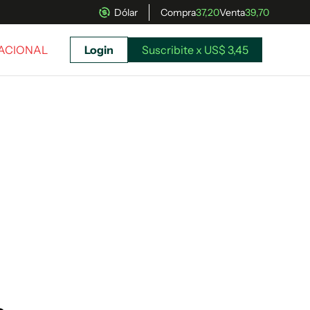
Dólar
Compra
37,20
Venta
39,70
NACIONAL
Login
Suscribite x US$ 3,45
uscríbete ahora a El Observador y elegí hasta
donde llegar.
Suscribite x US$ 3,45