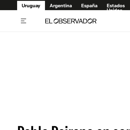
Uruguay
Argentina
España
Estados
Unidos
Home
Juegos 
Referí
Rugby
Fútbol
Básque
Mundial 2026
Tenis
Resultados Deportivos
Runnin
Fútbol internacional
Polidep
Copa Libertadores
Motor