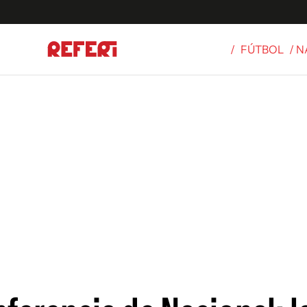
/
FÚTBOL
/ 
Olímpicos
S
tbol
g
ortivo