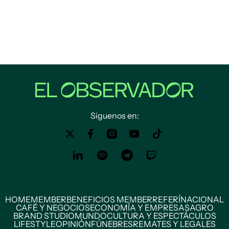
Siguenos en:
HOME
MEMBER
BENEFICIOS MEMBER
REFERÍ
NACIONAL
CAFÉ Y NEGOCIOS
ECONOMÍA Y EMPRESAS
AGRO
BRAND STUDIO
MUNDO
CULTURA Y ESPECTÁCULOS
LIFESTYLE
OPINIÓN
FÚNEBRES
REMATES Y LEGALES