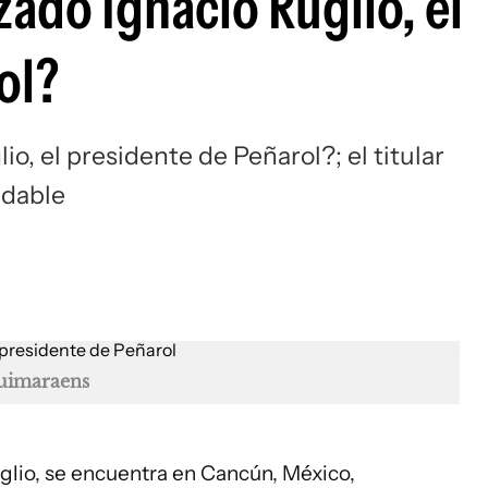
ado Ignacio Ruglio, el
Si
ol?
, el presidente de Peñarol?; el titular
adable
uimaraens
glio, se encuentra en Cancún, México,