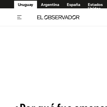
Uruguay
Argentina
España
Estados
Unidos
Home
Juegos 
Referí
Rugby
Fútbol
Básque
Mundial 2026
Tenis
Resultados Deportivos
Runnin
Fútbol internacional
Polidep
Copa Libertadores
Motor