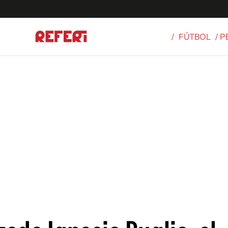
/
FÚTBOL
/ 
Olímpicos
S
tbol
g
ortivo