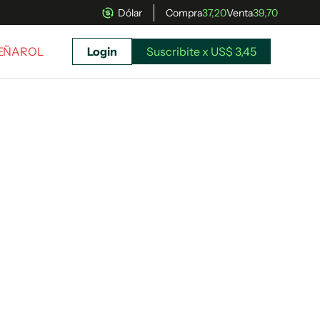
Dólar
Compra
37,20
Venta
39,70
PEÑAROL
Login
Suscribite x US$ 3,45
uscríbete ahora a El Observador y elegí hasta
donde llegar.
Suscribite x US$ 3,45