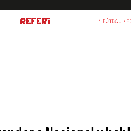
/
FÚTBOL
/ 
Olímpicos
S
tbol
g
ortivo