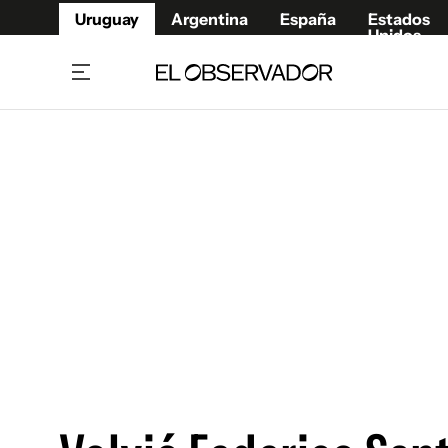
Uruguay
Argentina
España
Estados
Unidos
Home
Juegos 
Referí
Rugby
Fútbol
Básque
Mundial 2026
Tenis
Resultados Deportivos
Runnin
Fútbol internacional
Polidep
Copa Libertadores
Motor