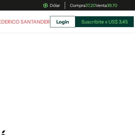
Dólar
Compra
37,20
Venta
39,70
FEDERICO SANTANDER
Login
Suscribite x US$ 3,45
uscríbete ahora a El Observador y elegí hasta
donde llegar.
Suscribite x US$ 3,45