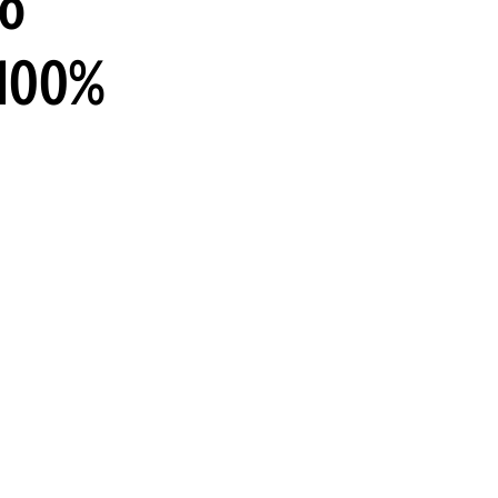
ló
guenos en:
 100%