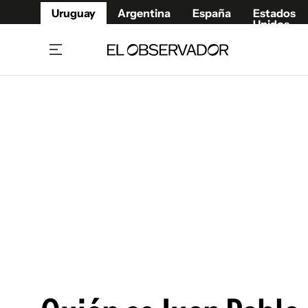
Uruguay
Argentina
España
Estados
Unidos
Home
Juegos 
Referí
Rugby
Fútbol
Básque
Mundial 2026
Tenis
Resultados Deportivos
Runnin
Fútbol internacional
Polidep
Copa Libertadores
Motor