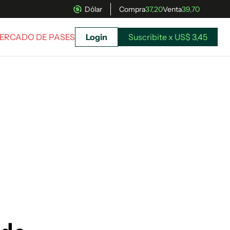
Dólar
Compra
37,20
Venta
39,70
MERCADO DE PASES
Login
Suscribite x US$ 3,45
uscríbete ahora a El Observador y elegí hasta
donde llegar.
Suscribite x US$ 3,45