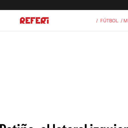
/
FÚTBOL
/ 
Olímpicos
S
tbol
g
ortivo