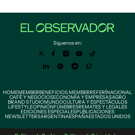
Siguenos en:
HOME
MEMBER
BENEFICIOS MEMBER
REFERÍ
NACIONAL
CAFÉ Y NEGOCIOS
ECONOMÍA Y EMPRESAS
AGRO
BRAND STUDIO
MUNDO
CULTURA Y ESPECTÁCULOS
LIFESTYLE
OPINIÓN
FÚNEBRES
REMATES Y LEGALES
EDICIONES ESPECIALES
PUBLICACIONES
NEWSLETTERS
ARGENTINA
ESPAÑA
ESTADOS UNIDOS