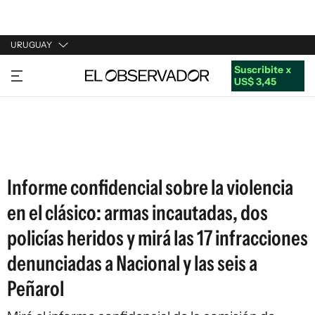
URUGUAY
Suscribite x
URUGUAY
US$ 3,45
ARGENTINA
ESPAÑA
ESTADOS UNIDOS
Informe confidencial sobre la violencia
en el clásico: armas incautadas, dos
policías heridos y mirá las 17 infracciones
denunciadas a Nacional y las seis a
Peñarol