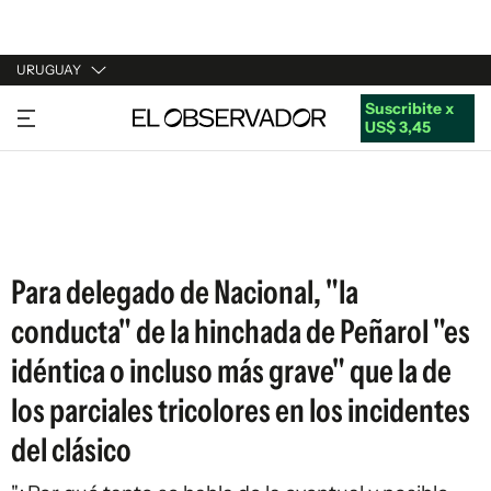
URUGUAY
Suscribite x
URUGUAY
US$ 3,45
ARGENTINA
ESPAÑA
ESTADOS UNIDOS
Para delegado de Nacional, "la
conducta" de la hinchada de Peñarol "es
idéntica o incluso más grave" que la de
los parciales tricolores en los incidentes
del clásico