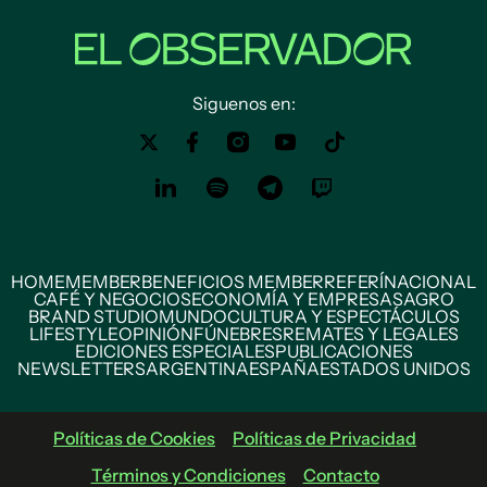
Siguenos en:
HOME
MEMBER
BENEFICIOS MEMBER
REFERÍ
NACIONAL
CAFÉ Y NEGOCIOS
ECONOMÍA Y EMPRESAS
AGRO
BRAND STUDIO
MUNDO
CULTURA Y ESPECTÁCULOS
LIFESTYLE
OPINIÓN
FÚNEBRES
REMATES Y LEGALES
EDICIONES ESPECIALES
PUBLICACIONES
NEWSLETTERS
ARGENTINA
ESPAÑA
ESTADOS UNIDOS
Políticas de Cookies
Políticas de Privacidad
Términos y Condiciones
Contacto