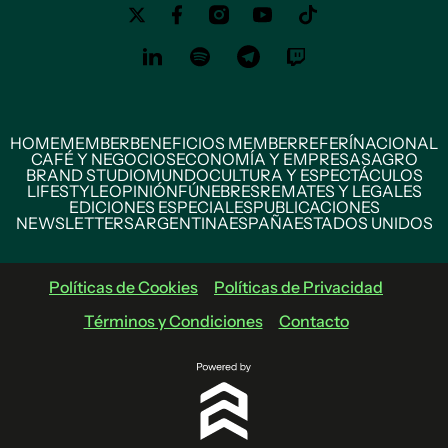
HOME
MEMBER
BENEFICIOS MEMBER
REFERÍ
NACIONAL
CAFÉ Y NEGOCIOS
ECONOMÍA Y EMPRESAS
AGRO
BRAND STUDIO
MUNDO
CULTURA Y ESPECTÁCULOS
LIFESTYLE
OPINIÓN
FÚNEBRES
REMATES Y LEGALES
EDICIONES ESPECIALES
PUBLICACIONES
NEWSLETTERS
ARGENTINA
ESPAÑA
ESTADOS UNIDOS
Políticas de Cookies
Políticas de Privacidad
Términos y Condiciones
Contacto