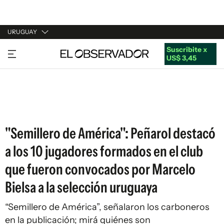
URUGUAY
Suscribite x
URUGUAY
US$ 3,45
ARGENTINA
ESPAÑA
ESTADOS UNIDOS
"Semillero de América": Peñarol destacó
a los 10 jugadores formados en el club
que fueron convocados por Marcelo
Bielsa a la selección uruguaya
“Semillero de América”, señalaron los carboneros
en la publicación; mirá quiénes son