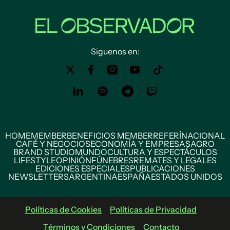
Siguenos en:
HOME
MEMBER
BENEFICIOS MEMBER
REFERÍ
NACIONAL
CAFÉ Y NEGOCIOS
ECONOMÍA Y EMPRESAS
AGRO
BRAND STUDIO
MUNDO
CULTURA Y ESPECTÁCULOS
LIFESTYLE
OPINIÓN
FÚNEBRES
REMATES Y LEGALES
EDICIONES ESPECIALES
PUBLICACIONES
NEWSLETTERS
ARGENTINA
ESPAÑA
ESTADOS UNIDOS
Políticas de Cookies
Políticas de Privacidad
Términos y Condiciones
Contacto