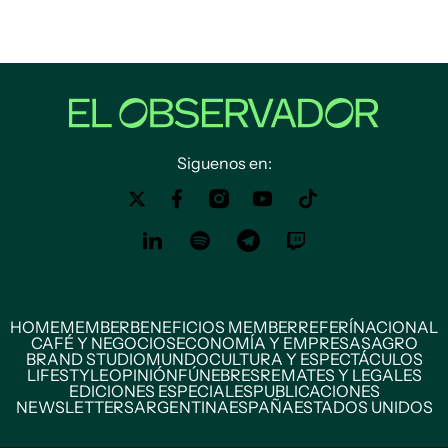
Siguenos en:
HOME
MEMBER
BENEFICIOS MEMBER
REFERÍ
NACIONAL
CAFÉ Y NEGOCIOS
ECONOMÍA Y EMPRESAS
AGRO
BRAND STUDIO
MUNDO
CULTURA Y ESPECTÁCULOS
LIFESTYLE
OPINIÓN
FÚNEBRES
REMATES Y LEGALES
EDICIONES ESPECIALES
PUBLICACIONES
NEWSLETTERS
ARGENTINA
ESPAÑA
ESTADOS UNIDOS