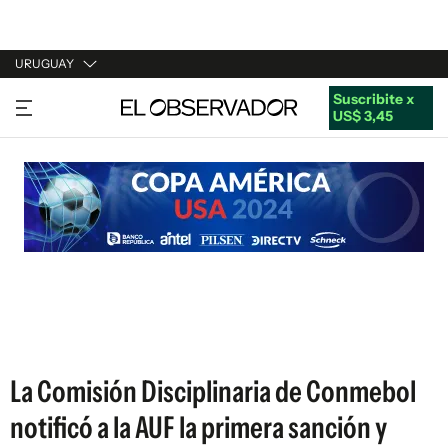
URUGUAY
Suscribite x
URUGUAY
US$ 3,45
ARGENTINA
ESPAÑA
ESTADOS UNIDOS
La Comisión Disciplinaria de Conmebol
notificó a la AUF la primera sanción y