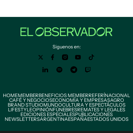
Siguenos en:
HOME
MEMBER
BENEFICIOS MEMBER
REFERÍ
NACIONAL
CAFÉ Y NEGOCIOS
ECONOMÍA Y EMPRESAS
AGRO
BRAND STUDIO
MUNDO
CULTURA Y ESPECTÁCULOS
LIFESTYLE
OPINIÓN
FÚNEBRES
REMATES Y LEGALES
EDICIONES ESPECIALES
PUBLICACIONES
NEWSLETTERS
ARGENTINA
ESPAÑA
ESTADOS UNIDOS