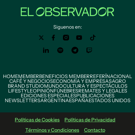
Siguenos en:
HOME
MEMBER
BENEFICIOS MEMBER
REFERÍ
NACIONAL
CAFÉ Y NEGOCIOS
ECONOMÍA Y EMPRESAS
AGRO
BRAND STUDIO
MUNDO
CULTURA Y ESPECTÁCULOS
LIFESTYLE
OPINIÓN
FÚNEBRES
REMATES Y LEGALES
EDICIONES ESPECIALES
PUBLICACIONES
NEWSLETTERS
ARGENTINA
ESPAÑA
ESTADOS UNIDOS
Políticas de Cookies
Políticas de Privacidad
Términos y Condiciones
Contacto