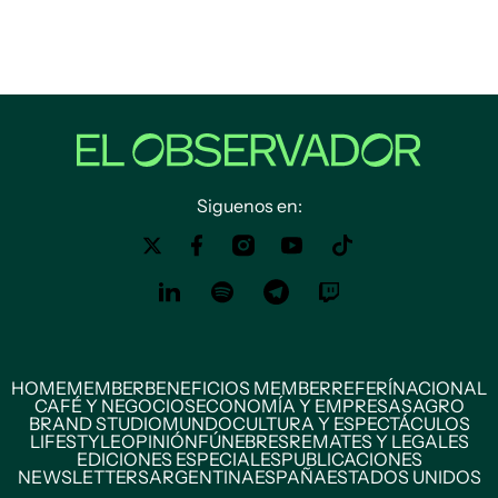
Siguenos en:
HOME
MEMBER
BENEFICIOS MEMBER
REFERÍ
NACIONAL
CAFÉ Y NEGOCIOS
ECONOMÍA Y EMPRESAS
AGRO
BRAND STUDIO
MUNDO
CULTURA Y ESPECTÁCULOS
LIFESTYLE
OPINIÓN
FÚNEBRES
REMATES Y LEGALES
EDICIONES ESPECIALES
PUBLICACIONES
NEWSLETTERS
ARGENTINA
ESPAÑA
ESTADOS UNIDOS