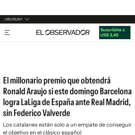
URUGUAY
Suscribite x
URUGUAY
US$ 3,45
ARGENTINA
ESPAÑA
ESTADOS UNIDOS
El millonario premio que obtendrá
Ronald Araujo si este domingo Barcelona
logra LaLiga de España ante Real Madrid,
sin Federico Valverde
Los catalanes están solo a un empate de conseguir
el objetivo en el clásico español