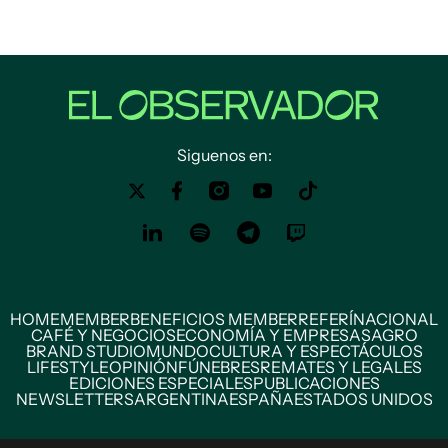
Siguenos en:
HOME
MEMBER
BENEFICIOS MEMBER
REFERÍ
NACIONAL
CAFÉ Y NEGOCIOS
ECONOMÍA Y EMPRESAS
AGRO
BRAND STUDIO
MUNDO
CULTURA Y ESPECTÁCULOS
LIFESTYLE
OPINIÓN
FÚNEBRES
REMATES Y LEGALES
EDICIONES ESPECIALES
PUBLICACIONES
NEWSLETTERS
ARGENTINA
ESPAÑA
ESTADOS UNIDOS