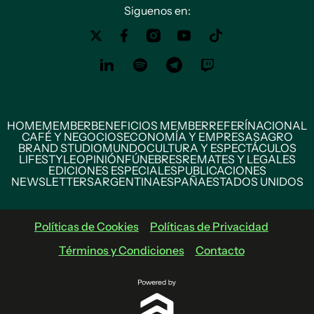
Siguenos en:
HOME
MEMBER
BENEFICIOS MEMBER
REFERÍ
NACIONAL
CAFÉ Y NEGOCIOS
ECONOMÍA Y EMPRESAS
AGRO
BRAND STUDIO
MUNDO
CULTURA Y ESPECTÁCULOS
LIFESTYLE
OPINIÓN
FÚNEBRES
REMATES Y LEGALES
EDICIONES ESPECIALES
PUBLICACIONES
NEWSLETTERS
ARGENTINA
ESPAÑA
ESTADOS UNIDOS
Políticas de Cookies
Políticas de Privacidad
Términos y Condiciones
Contacto