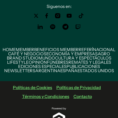
Siguenos en:
HOME
MEMBER
BENEFICIOS MEMBER
REFERÍ
NACIONAL
CAFÉ Y NEGOCIOS
ECONOMÍA Y EMPRESAS
AGRO
BRAND STUDIO
MUNDO
CULTURA Y ESPECTÁCULOS
LIFESTYLE
OPINIÓN
FÚNEBRES
REMATES Y LEGALES
EDICIONES ESPECIALES
PUBLICACIONES
NEWSLETTERS
ARGENTINA
ESPAÑA
ESTADOS UNIDOS
Políticas de Cookies
Políticas de Privacidad
Términos y Condiciones
Contacto