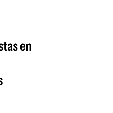
guenos en:
stas en
s