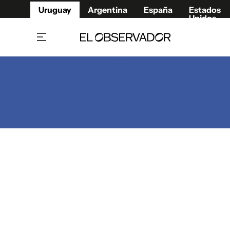
Uruguay
Argentina
España
Estados
Unidos
Home
Juegos 
Referí
Rugby
Fútbol
Básque
Mundial 2026
Tenis
Resultados Deportivos
Runnin
Fútbol internacional
Polidep
Copa Libertadores
Motor