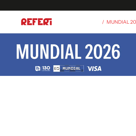
/
MUNDIAL 2
Olímpicos
S
tbol
g
ortivo