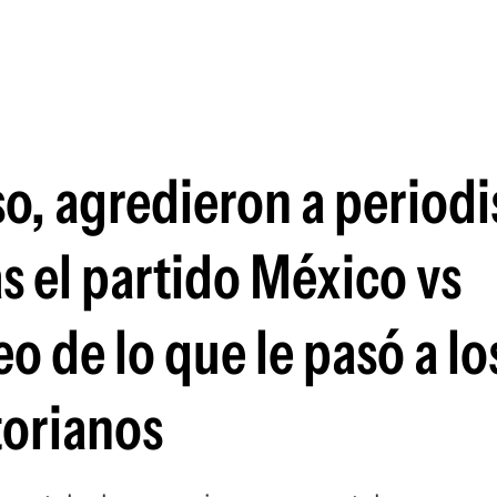
Si
o, agredieron a periodi
as el partido México vs
o de lo que le pasó a lo
torianos