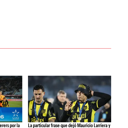
rers por la
La particular frase que dejó Mauricio Larriera y