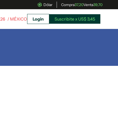
Dólar
Compra
37,20
Venta
39,70
026
/ MÉXICO
Login
Suscribite x US$ 3,45
uscríbete ahora a El Observador y elegí hasta
donde llegar.
Suscribite x US$ 3,45