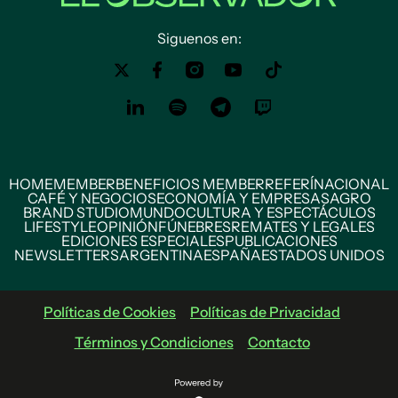
Siguenos en:
HOME
MEMBER
BENEFICIOS MEMBER
REFERÍ
NACIONAL
CAFÉ Y NEGOCIOS
ECONOMÍA Y EMPRESAS
AGRO
BRAND STUDIO
MUNDO
CULTURA Y ESPECTÁCULOS
LIFESTYLE
OPINIÓN
FÚNEBRES
REMATES Y LEGALES
EDICIONES ESPECIALES
PUBLICACIONES
NEWSLETTERS
ARGENTINA
ESPAÑA
ESTADOS UNIDOS
Políticas de Cookies
Políticas de Privacidad
Términos y Condiciones
Contacto