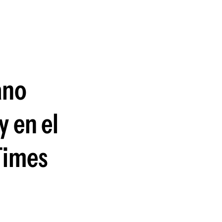
guenos en:
ano
y en el
Times