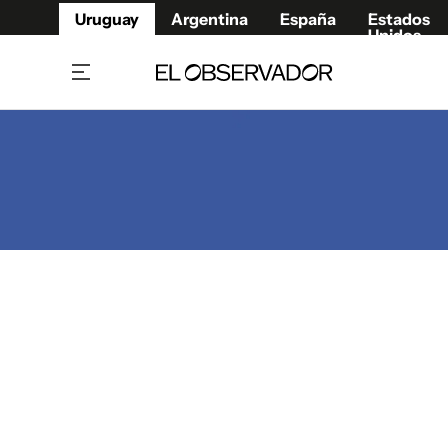
Uruguay
Argentina
España
Estados
Unidos
Home
Juegos 
Referí
Rugby
Fútbol
Básque
Mundial 2026
Tenis
Resultados Deportivos
Runnin
Fútbol internacional
Polidep
Copa Libertadores
Motor