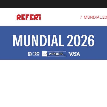
/
MUNDIAL 2
Olímpicos
S
tbol
g
ortivo