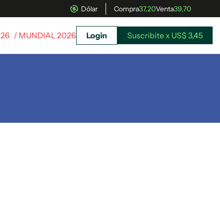
Dólar
Compra
37,20
Venta
39,70
026
/ MUNDIAL 2026
Login
Suscribite x US$ 3,45
uscríbete ahora a El Observador y elegí hasta
donde llegar.
Suscribite x US$ 3,45