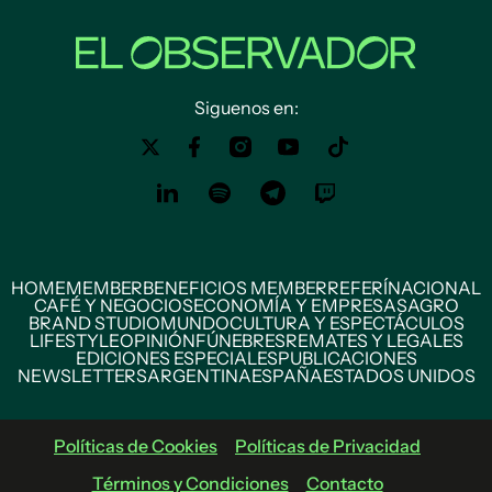
Siguenos en:
HOME
MEMBER
BENEFICIOS MEMBER
REFERÍ
NACIONAL
CAFÉ Y NEGOCIOS
ECONOMÍA Y EMPRESAS
AGRO
BRAND STUDIO
MUNDO
CULTURA Y ESPECTÁCULOS
LIFESTYLE
OPINIÓN
FÚNEBRES
REMATES Y LEGALES
EDICIONES ESPECIALES
PUBLICACIONES
NEWSLETTERS
ARGENTINA
ESPAÑA
ESTADOS UNIDOS
Políticas de Cookies
Políticas de Privacidad
Términos y Condiciones
Contacto