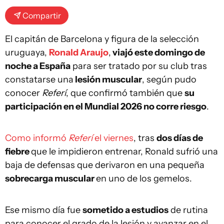
Compartir
El capitán de Barcelona y figura de la selección
uruguaya,
Ronald Araujo
,
viajó este domingo de
noche a España
para ser tratado por su club tras
constatarse una
lesión muscular
, según pudo
conocer
Referí
, que confirmó también que
su
participación en el Mundial 2026 no corre riesgo
.
Como informó
Referí
el viernes
, tras
dos días de
fiebre
que le impidieron entrenar, Ronald sufrió una
baja de defensas que derivaron en una pequeña
sobrecarga muscular
en uno de los gemelos.
Ese mismo día fue
sometido a estudios
de rutina
para conocer el grado de la lesión y avanzar en el