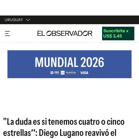
URUGUAY
Suscribite x
URUGUAY
US$ 3,45
ARGENTINA
ESPAÑA
ESTADOS UNIDOS
"La duda es si tenemos cuatro o cinco
estrellas″: Diego Lugano reavivó el