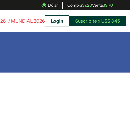
Dólar
Compra
37,20
Venta
39,70
026
/ MUNDIAL 2026
Login
Suscribite x US$ 3,45
uscríbete ahora a El Observador y elegí hasta
donde llegar.
Suscribite x US$ 3,45