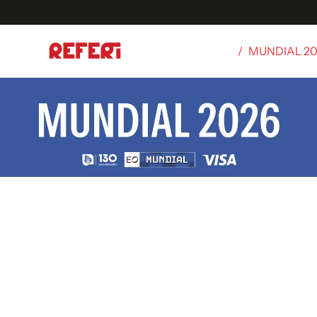
/
MUNDIAL 2
Olímpicos
S
tbol
g
ortivo