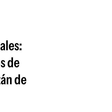
guenos en:
ales:
os de
tán de