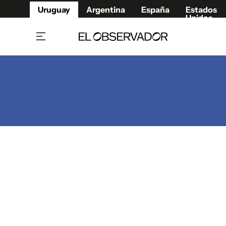
Uruguay
Argentina
España
Estados
Unidos
Home
Juegos 
Referí
Rugby
Fútbol
Básque
Mundial 2026
Tenis
Resultados Deportivos
Runnin
Fútbol internacional
Polidep
Copa Libertadores
Motor