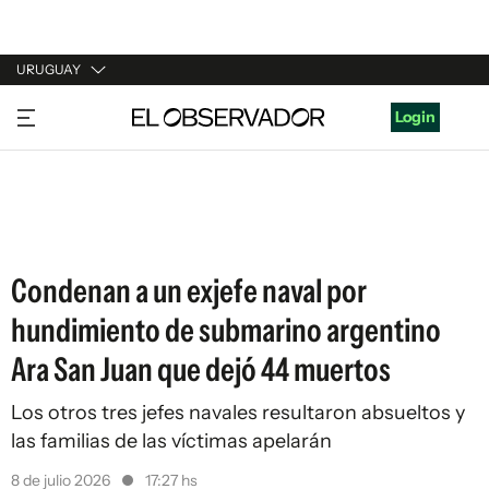
URUGUAY
URUGUAY
Login
ARGENTINA
ESPAÑA
ESTADOS UNIDOS
Condenan a un exjefe naval por
hundimiento de submarino argentino
Ara San Juan que dejó 44 muertos
Los otros tres jefes navales resultaron absueltos y
las familias de las víctimas apelarán
8 de julio 2026
17:27 hs