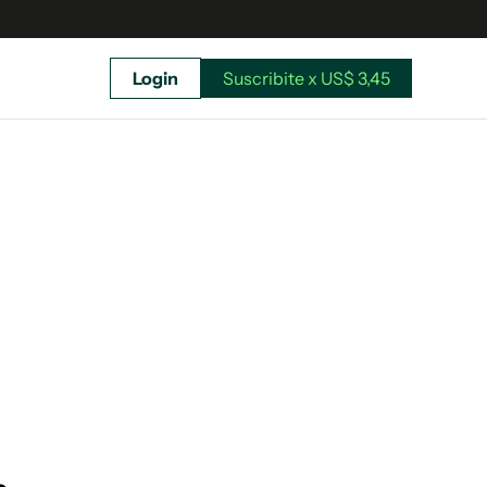
Login
Suscribite x US$ 3,45
uscríbete ahora a El Observador y elegí hasta
donde llegar.
Suscribite x US$ 3,45