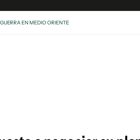
 GUERRA EN MEDIO ORIENTE
e
S
n
es
Siguenos en:
 y Legales
es especiales
ciones
ters
ina
 Unidos