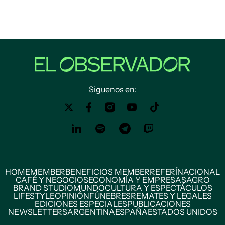
Siguenos en:
HOME
MEMBER
BENEFICIOS MEMBER
REFERÍ
NACIONAL
CAFÉ Y NEGOCIOS
ECONOMÍA Y EMPRESAS
AGRO
BRAND STUDIO
MUNDO
CULTURA Y ESPECTÁCULOS
LIFESTYLE
OPINIÓN
FÚNEBRES
REMATES Y LEGALES
EDICIONES ESPECIALES
PUBLICACIONES
NEWSLETTERS
ARGENTINA
ESPAÑA
ESTADOS UNIDOS