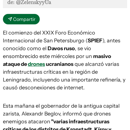
de: @ZelenskyyUa
Compartir
El comienzo del XXIX Foro Económico
Internacional de San Petersburgo (
SPIEF
), antes
conocido como el
Davos ruso
, se vio
ensombrecido este miércoles por un
masivo
ataque de
drones
ucranianos
que alcanzó varias
infraestructuras críticas en la región de
Leningrado, incluyendo una importante refinería, y
causó desconexiones de internet.
Esta mañana el gobernador de la antigua capital
zarista, Alexandr Beglov, informó que drones
enemigos atacaron
"varias infraestructuras
críticas de los distritos de Kronstadt, Kírov y