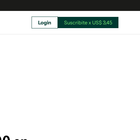
Login
Suscribite x US$ 3,45
uscríbete ahora a El Observador y elegí hasta
donde llegar.
Suscribite x US$ 3,45