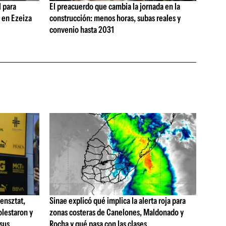
 para
El preacuerdo que cambia la jornada en la
s en Ezeiza
construcción: menos horas, subas reales y
convenio hasta 2031
ensztat,
Sinae explicó qué implica la alerta roja para
olestaron y
zonas costeras de Canelones, Maldonado y
 sus
Rocha y qué pasa con las clases