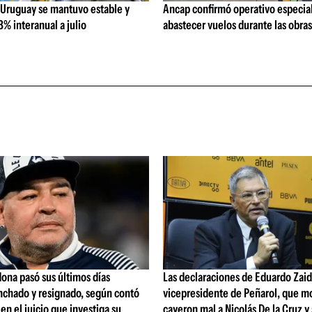
 Uruguay se mantuvo estable y
Ancap confirmó operativo especial
% interanual a julio
abastecer vuelos durante las obra
ona pasó sus últimos días
Las declaraciones de Eduardo Zaid
nchado y resignado, según contó
vicepresidente de Peñarol, que m
 en el juicio que investiga su
cayeron mal a Nicolás De la Cruz y