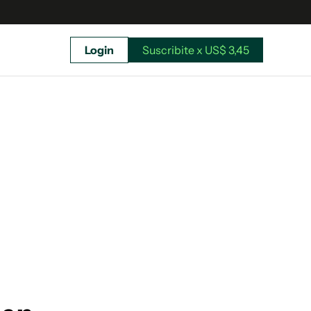
Login
Suscribite x US$ 3,45
uscríbete ahora a El Observador y elegí hasta
donde llegar.
Suscribite x US$ 3,45