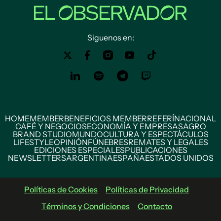
Siguenos en:
HOME
MEMBER
BENEFICIOS MEMBER
REFERÍ
NACIONAL
CAFÉ Y NEGOCIOS
ECONOMÍA Y EMPRESAS
AGRO
BRAND STUDIO
MUNDO
CULTURA Y ESPECTÁCULOS
LIFESTYLE
OPINIÓN
FÚNEBRES
REMATES Y LEGALES
EDICIONES ESPECIALES
PUBLICACIONES
NEWSLETTERS
ARGENTINA
ESPAÑA
ESTADOS UNIDOS
Políticas de Cookies
Políticas de Privacidad
Términos y Condiciones
Contacto