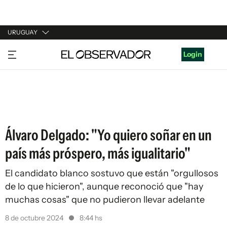
URUGUAY
URUGUAY
Login
ARGENTINA
ESPAÑA
ESTADOS UNIDOS
Álvaro Delgado: "Yo quiero soñar en un
país más próspero, más igualitario"
El candidato blanco sostuvo que están "orgullosos
de lo que hicieron", aunque reconoció que "hay
muchas cosas" que no pudieron llevar adelante
8 de octubre 2024
8:44 hs