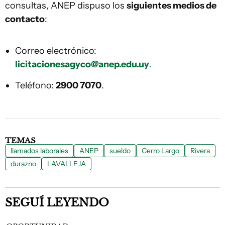
consultas, ANEP dispuso los
siguientes medios de
contacto
:
Correo electrónico:
licitacionesagyco@anep.edu.uy
.
Teléfono:
2900 7070
.
TEMAS
llamados laborales
ANEP
sueldo
Cerro Largo
Rivera
durazno
LAVALLEJA
SEGUÍ LEYENDO