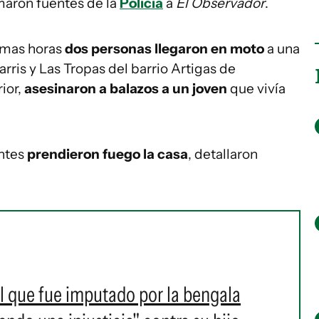
rmaron fuentes de la
Policía
a
El Observador
.
timas horas
dos personas llegaron en moto
a una
arris y Las Tropas del barrio Artigas de
rior,
asesinaron a balazos a un joven
que vivía
entes
prendieron fuego la casa
, detallaron
l que fue imputado por la bengala