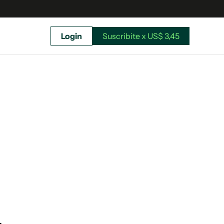
Login
Suscribite x US$ 3,45
uscríbete ahora a El Observador y elegí hasta
donde llegar.
Suscribite x US$ 3,45