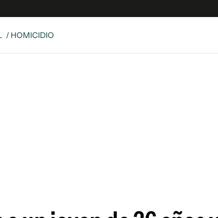
L
/ HOMICIDIO
e
S
n
es
Siguenos en:
 y Legales
es especiales
ciones
ters
ina
 Unidos