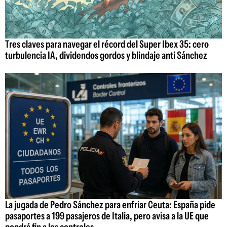
Tres claves para navegar el récord del Super Ibex 35: cero
turbulencia IA, dividendos gordos y blindaje anti Sánchez
La jugada de Pedro Sánchez para enfriar Ceuta: España pide
pasaportes a 199 pasajeros de Italia, pero avisa a la UE que
pondrá fin a los controles