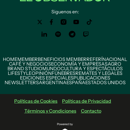
Siguenos en:
HOME
MEMBER
BENEFICIOS MEMBER
REFERÍ
NACIONAL
CAFÉ Y NEGOCIOS
ECONOMÍA Y EMPRESAS
AGRO
BRAND STUDIO
MUNDO
CULTURA Y ESPECTÁCULOS
LIFESTYLE
OPINIÓN
FÚNEBRES
REMATES Y LEGALES
EDICIONES ESPECIALES
PUBLICACIONES
NEWSLETTERS
ARGENTINA
ESPAÑA
ESTADOS UNIDOS
Políticas de Cookies
Políticas de Privacidad
Términos y Condiciones
Contacto