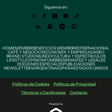
Siguenos en:
HOME
MEMBER
BENEFICIOS MEMBER
REFERÍ
NACIONAL
CAFÉ Y NEGOCIOS
ECONOMÍA Y EMPRESAS
AGRO
BRAND STUDIO
MUNDO
CULTURA Y ESPECTÁCULOS
LIFESTYLE
OPINIÓN
FÚNEBRES
REMATES Y LEGALES
EDICIONES ESPECIALES
PUBLICACIONES
NEWSLETTERS
ARGENTINA
ESPAÑA
ESTADOS UNIDOS
Políticas de Cookies
Políticas de Privacidad
Términos y Condiciones
Contacto