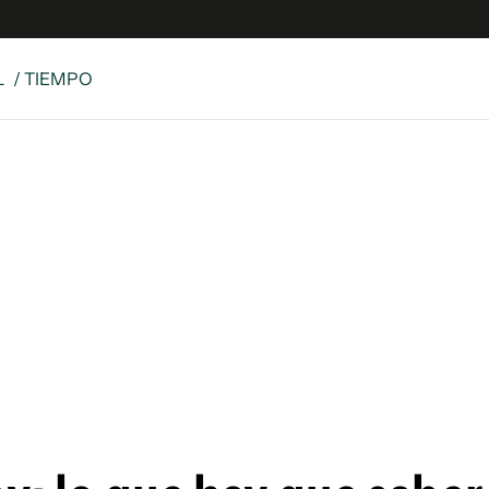
L
/ TIEMPO
e
S
n
es
Siguenos en:
 y Legales
es especiales
ciones
ters
ina
 Unidos