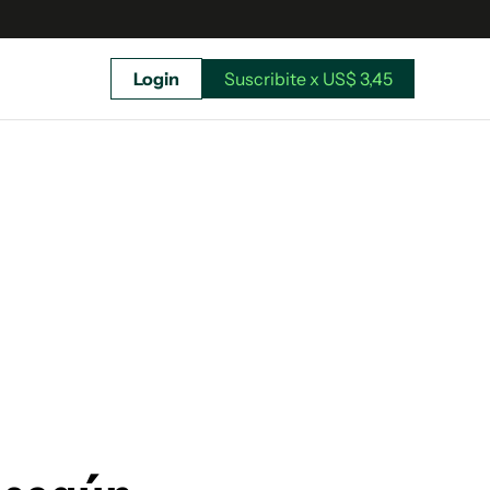
Login
Suscribite x US$ 3,45
uscríbete ahora a El Observador y elegí hasta
donde llegar.
Suscribite x US$ 3,45