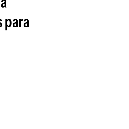
la
 para