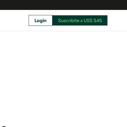
Login
Suscribite x US$ 3,45
uscríbete ahora a El Observador y elegí hasta
donde llegar.
Suscribite x US$ 3,45