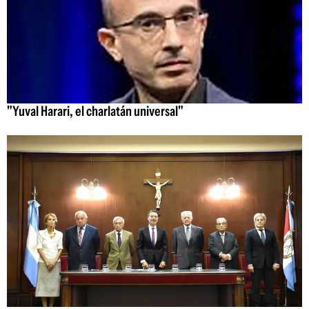
"Yuval Harari, el charlatán universal"